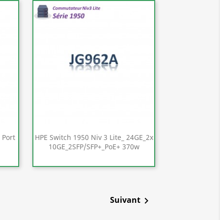
 Port
HPE Switch 1950 Niv 3 Lite_ 24GE_2x
10GE_2SFP/SFP+_PoE+ 370w
Aperçu rapide

Suivant
