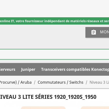
eenline IT, votre fournisseur indépendant de matériels réseaux et ser
MON
assignment
Serveurs
Juniper
Transceivers compatibles Konecto
Procurve) / Aruba
Commutateurs / Switchs
Niveau 3 L
IVEAU 3 LITE SÉRIES 1920_1920S_1950