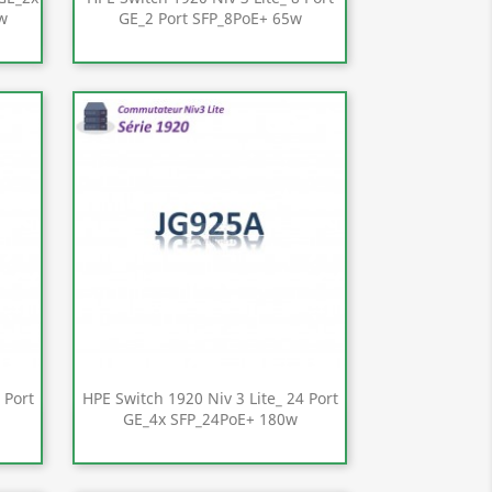
w
GE_2 Port SFP_8PoE+ 65w
Aperçu rapide

 Port
HPE Switch 1920 Niv 3 Lite_ 24 Port
GE_4x SFP_24PoE+ 180w
Aperçu rapide
