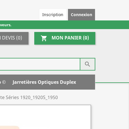
Inscription
Connexion
veurs.
 DEVIS
(0)
MON PANIER
(0)
shopping_cart

p ©
Jarretières Optiques Duplex
ite Séries 1920_1920S_1950