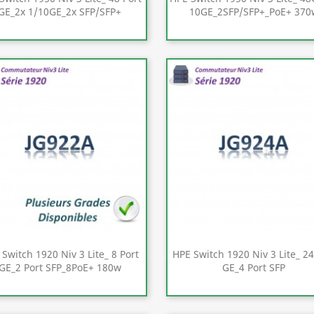
GE_2x 1/10GE_2x SFP/SFP+
10GE_2SFP/SFP+_PoE+ 370
Aperçu rapide
Aperçu rapide


Switch 1920 Niv 3 Lite_ 8 Port
HPE Switch 1920 Niv 3 Lite_ 24
GE_2 Port SFP_8PoE+ 180w
GE_4 Port SFP
Aperçu rapide
Aperçu rapide

