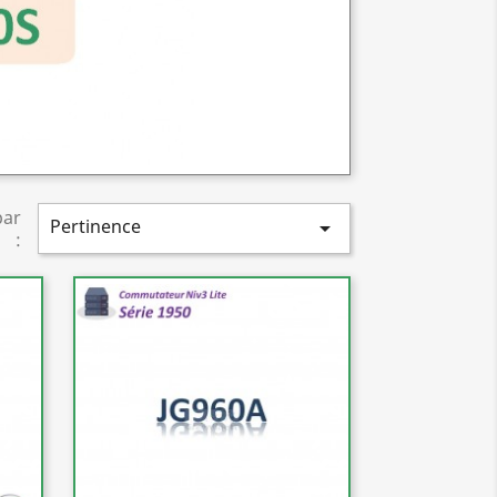
par
Pertinence

: