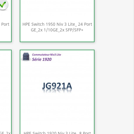
 Port
HPE Switch 1950 Niv 3 Lite_ 24 Port
GE_2x 1/10GE_2x SFP/SFP+
Aperçu rapide

8GE_2x
HPE Switch 1920 Niv 3 Lite_ 8 Port