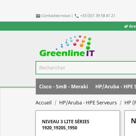
Contactez-nous
|
+33 (0)1 39 58 41 21
email
phone
🌿 Gr
Cisco - SmB - Meraki
HP/Aruba - HPE 
Accueil
HP/Aruba - HPE Serveurs
HP (
N
NIVEAU 3 LITE SÉRIES
1920_1920S_1950