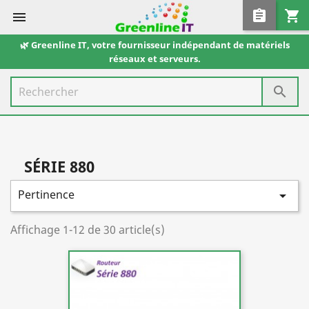
assignment
shopping_cart

🌿 Greenline IT, votre fournisseur indépendant de matériels
réseaux et serveurs.

SÉRIE 880
Pertinence

Affichage 1-12 de 30 article(s)