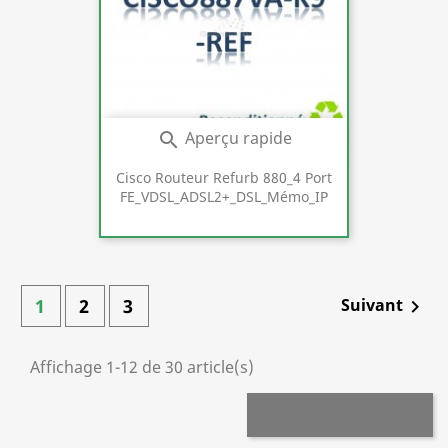
Aperçu rapide

Cisco Routeur Refurb 880_4 Port
FE_VDSL_ADSL2+_DSL_Mémo_IP
1
2
3
Suivant

Affichage 1-12 de 30 article(s)
Retour en haut
