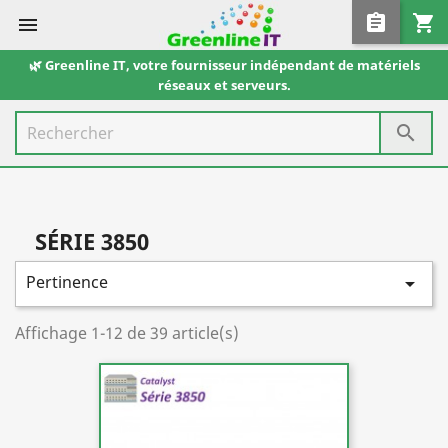
assignment
shopping_cart

🌿 Greenline IT, votre fournisseur indépendant de matériels
réseaux et serveurs.

SÉRIE 3850
Pertinence

Affichage 1-12 de 39 article(s)