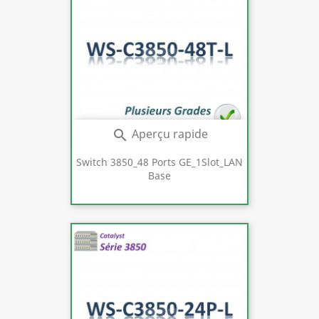
Aperçu rapide

Switch 3850_48 Ports GE_1Slot_LAN
Base