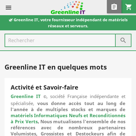
assignment
shopping_cart

🌿 Greenline IT, votre fournisseur indépendant de matériels
réseaux et serveurs.

Greenline IT en quelques mots
Activité et Savoir-faire
Greenline
IT
société Française indépendante et
©,
spécialisée,
vous donne accès tout au long de
l'année à de multiples stocks et marques de
matériels Informatiques Neufs et Reconditionnés
à Prix Verts
.
Nous mutualisons l'ensemble de nos
références avec de nombreux partenaires
Volumistes, Grossistes et Destockeurs afin de