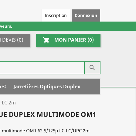
Inscription
Connexion
veurs.
 DEVIS
(0)
MON PANIER
(0)
shopping_cart

p ©
Jarretières Optiques Duplex
C-LC 2m
QUE DUPLEX MULTIMODE OM1
SZH multimode OM1 62.5/125µ LC-LC/UPC 2m