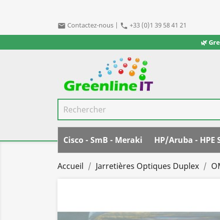
Contactez-nous
|
+33 (0)1 39 58 41 21
email
phone
🌿 Gr
Cisco - SmB - Meraki
HP/Aruba - HPE 
Accueil
Jarretières Optiques Duplex
O