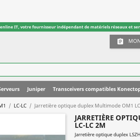
eenline IT, votre fournisseur indépendant de matériels réseaux et ser
MON
assignment
Serveurs
Juniper
Transceivers compatibles Konecto
M1
LC-LC
Jarretière optique duplex Multimode OM1 L
JARRETIÈRE OPTI
LC-LC 2M
Jarretière optique duplex L