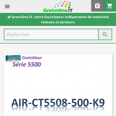
assignment
shopping_cart

🌿 Greenline IT, votre fournisseur indépendant de matériels
réseaux et serveurs.
