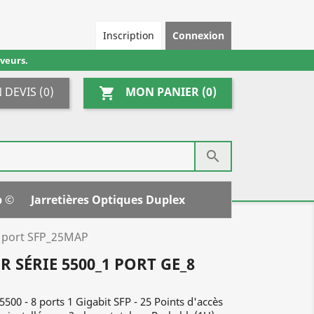
Inscription
Connexion
veurs.
 DEVIS
(0)
MON PANIER
(0)
shopping_cart

p ©
Jarretières Optiques Duplex
8 port SFP_25MAP
 SÉRIE 5500_1 PORT GE_8
 5500 - 8 ports 1 Gigabit SFP - 25 Points d'accès