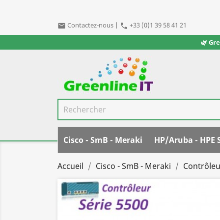
Contactez-nous
|
+33 (0)1 39 58 41 21
email
phone
🌿 Gr
Cisco - SmB - Meraki
HP/Aruba - HPE 
Accueil
Cisco - SmB - Meraki
Contrôleu