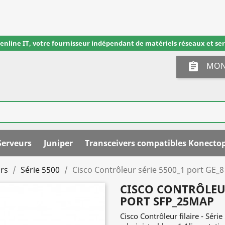
eenline IT, votre fournisseur indépendant de matériels réseaux et ser
MON
assignment
Serveurs
Juniper
Transceivers compatibles Konecto
rs
Série 5500
Cisco Contrôleur série 5500_1 port GE_
CISCO CONTRÔLEUR
PORT SFP_25MAP
Cisco Contrôleur filaire - Série