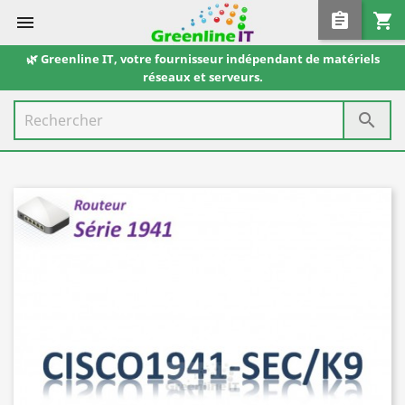
assignment
shopping_cart

🌿 Greenline IT, votre fournisseur indépendant de matériels
réseaux et serveurs.
